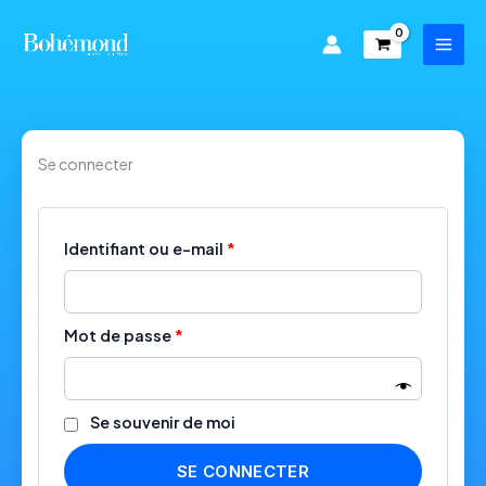
Aller
au
contenu
Se connecter
Obligatoire
Identifiant ou e-mail
*
Obligatoire
Mot de passe
*
Se souvenir de moi
SE CONNECTER